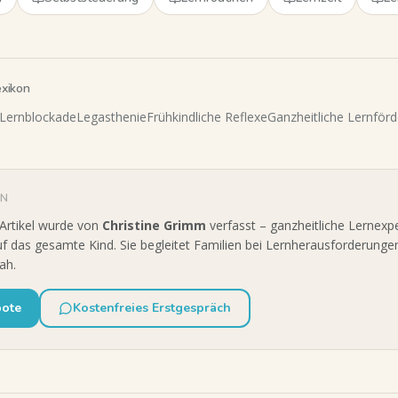
exikon
Lernblockade
Legasthenie
Frühkindliche Reflexe
Ganzheitliche Lernför
IN
 Artikel wurde von
Christine Grimm
verfasst – ganzheitliche Lernexp
uf das gesamte Kind. Sie begleitet Familien bei Lernherausforderungen
ah.
bote
Kostenfreies Erstgespräch