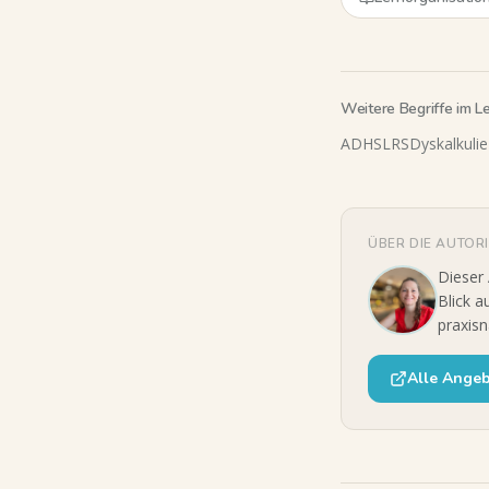
Weitere Begriffe im L
ADHS
LRS
Dyskalkulie
ÜBER DIE AUTOR
Dieser
Blick a
praxisn
Alle Ange