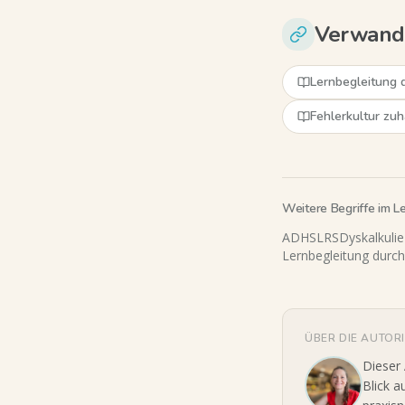
Verwandt
Lernbegleitung 
Fehlerkultur zu
Weitere Begriffe im L
ADHS
LRS
Dyskalkulie
Lernbegleitung durch
ÜBER DIE AUTOR
Dieser
Blick a