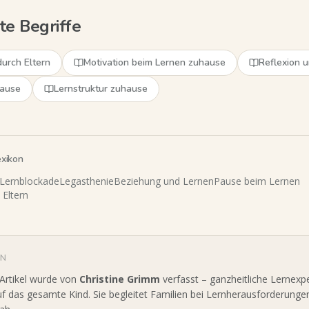
e Begriffe
durch Eltern
Motivation beim Lernen zuhause
Reflexion 
hause
Lernstruktur zuhause
exikon
Lernblockade
Legasthenie
Beziehung und Lernen
Pause beim Lernen
 Eltern
IN
 Artikel wurde von
Christine Grimm
verfasst – ganzheitliche Lernexp
uf das gesamte Kind. Sie begleitet Familien bei Lernherausforderungen