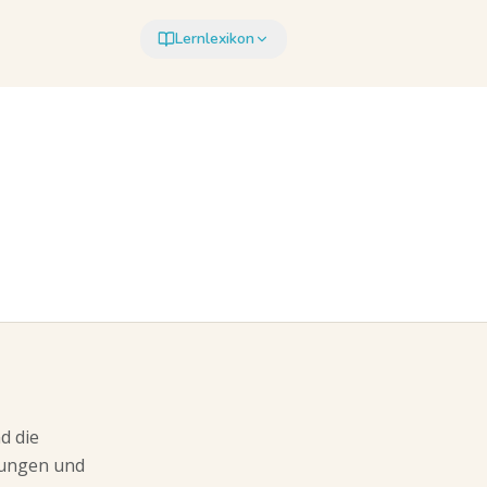
Lernlexikon
d die
dlungen und