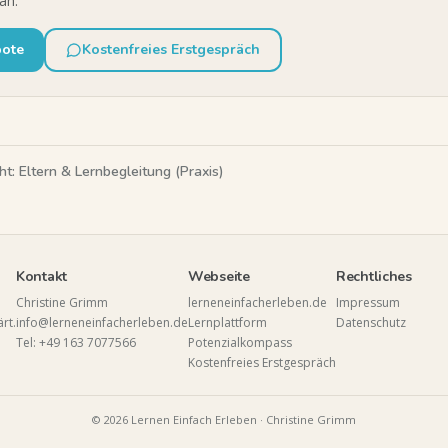
ah.
bote
Kostenfreies Erstgespräch
ht:
Eltern & Lernbegleitung (Praxis)
Kontakt
Webseite
Rechtliches
Christine Grimm
lerneneinfacherleben.de
Impressum
rt.
info@lerneneinfacherleben.de
Lernplattform
Datenschutz
Tel: +49 163 7077566
Potenzialkompass
Kostenfreies Erstgespräch
©
2026
Lernen Einfach Erleben · Christine Grimm